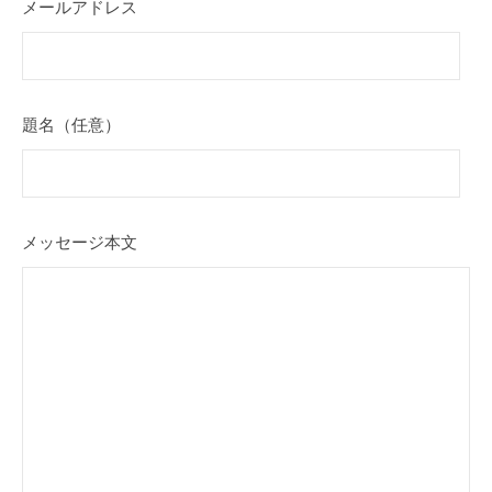
合
メールアドレス
i
わ
o
n
せ
題名（任意）
2021
年
8
月
5
メッセージ本文
日
by
e-
tool
corporation