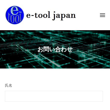
ℯ
コ
-
ン
ツ
テ
メ
ー
ニ
ュ
ン
ル
ー
ℯ
株
ツ
ℯ
式
へ
-
-
会
t
ス
ツ
社
お問い合わせ
o
キ
ー
o
ッ
ル
l
プ
株
c
式
o
会
r
社
お
p
氏名
o
問
r
い
a
t